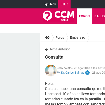
High-Tech
Salud
FOROS
SALUD
Foros
Embarazo
Tema Anterior
Consulta
988774935
- 23 ago 2018 a las 18:58
Dr. Carlos Salinas
-
23 ago 20
Hola,
Quisiera hacer una consulta qe me t
Hace casi 10 años qe llevo tomando 
tomarlas cuando iva en la pastilla 
me las tomo y empeze con sangrado .