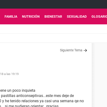
FAMILIA
NUTRICIÓN
BIENESTAR
SEXUALIDAD
GLOSARI
Siguiente Tema
18 a las 19:19
iene un poco inquieta
pastillas anticonseptivas...este mes deje de
10 y he tenido relaciones ya casi una semana qe no
..si me pudieran orientar...gracias