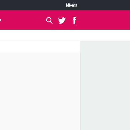
Idioma
O