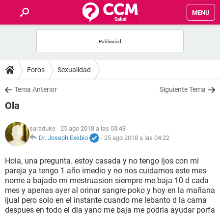
MENU
INICIO
FOROS
Foros
Sexualidad
SALUD
Tema Anterior
Siguiente Tema
Ola
FAMILIA
saraduke
- 25 ago 2018 a las 03:48
NUTRICIÓN
Dr. Joseph Exebio
-
25 ago 2018 a las 04:22
Hola, una pregunta. estoy casada y no tengo ijos con mi
BIENESTAR
pareja ya tengo 1 año imedio y no nos cuidamos este mes
nome a bajado mi mestruasion siempre me baja 10 d cada
SEXUALIDAD
mes y apenas ayer al orinar sangre poko y hoy en la mañana
ijual pero solo en el instante cuando me lebanto d la cama
despues en todo el dia yano me baja me podria ayudar porfa
GLOSARIO