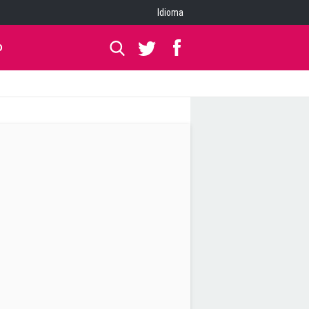
Idioma
O