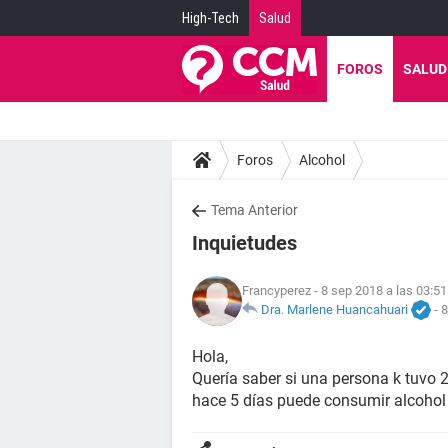
High-Tech
Salud
FOROS
SALUD
Foros
Alcohol
Tema Anterior
Inquietudes
Francyperez
- 8 sep 2018 a las 03:51
Dra. Marlene Huancahuari
-
8
Hola,
Quería saber si una persona k tuvo 2
hace 5 días puede consumir alcohol