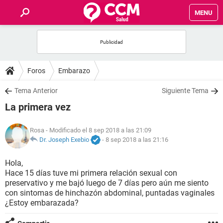
MENU
INICIO
FOROS
Foros
Embarazo
SALUD
Tema Anterior
Siguiente Tema
La primera vez
FAMILIA
Rosa
- Modificado el 8 sep 2018 a las 21:09
NUTRICIÓN
Dr. Joseph Exebio
-
8 sep 2018 a las 21:16
Hola,
BIENESTAR
Hace 15 días tuve mi primera relación sexual con
preservativo y me bajó luego de 7 días pero aún me siento
SEXUALIDAD
con sintomas de hinchazón abdominal, puntadas vaginales
¿Estoy embarazada?
GLOSARIO