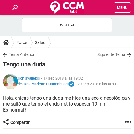
MENU
INICIO
FOROS
Foros
Salud
SALUD
Tema Anterior
Siguiente Tema
Tengo una duda
FAMILIA
sonisvallejos
- 17 sep 2018 a las 19:02
NUTRICIÓN
Dra. Marlene Huancahuari
-
20 sep 2018 a las 00:00
Hola, chicas tengo una duda me hice una eco ginecológica y
BIENESTAR
me salió que tengo el endometrio espesor 19 mm
Es normal?
SEXUALIDAD
Compartir
GLOSARIO