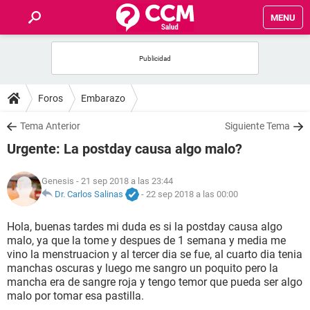
MENU
INICIO
FOROS
Foros
Embarazo
SALUD
Tema Anterior
Siguiente Tema
Urgente: La postday causa algo malo?
FAMILIA
Genesis
- 21 sep 2018 a las 23:44
NUTRICIÓN
Dr. Carlos Salinas
-
22 sep 2018 a las 00:00
Hola, buenas tardes mi duda es si la postday causa algo
BIENESTAR
malo, ya que la tome y despues de 1 semana y media me
vino la menstruacion y al tercer dia se fue, al cuarto dia tenia
SEXUALIDAD
manchas oscuras y luego me sangro un poquito pero la
mancha era de sangre roja y tengo temor que pueda ser algo
malo por tomar esa pastilla.
GLOSARIO