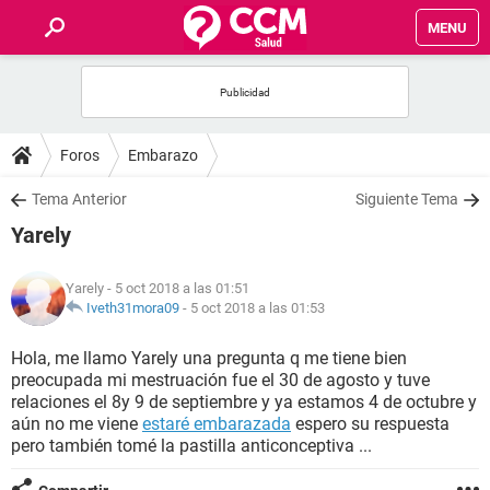
MENU
INICIO
FOROS
Foros
Embarazo
SALUD
Tema Anterior
Siguiente Tema
Yarely
FAMILIA
Yarely
- 5 oct 2018 a las 01:51
NUTRICIÓN
Iveth31mora09
-
5 oct 2018 a las 01:53
Hola, me llamo Yarely una pregunta q me tiene bien
BIENESTAR
preocupada mi mestruación fue el 30 de agosto y tuve
relaciones el 8y 9 de septiembre y ya estamos 4 de octubre y
SEXUALIDAD
aún no me viene
estaré embarazada
espero su respuesta
pero también tomé la pastilla anticonceptiva ...
GLOSARIO