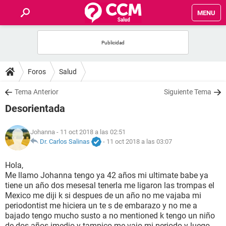
MENU
INICIO
FOROS
Foros
Salud
SALUD
Tema Anterior
Siguiente Tema
Desorientada
FAMILIA
Johanna
- 11 oct 2018 a las 02:51
NUTRICIÓN
Dr. Carlos Salinas
-
11 oct 2018 a las 03:07
Hola,
BIENESTAR
Me llamo Johanna tengo ya 42 años mi ultimate babe ya
tiene un año dos mesesal tenerla me ligaron las trompas el
SEXUALIDAD
Mexico me diji k si despues de un año no me vajaba mi
periodontist me hiciera un te s de embarazo y no me a
bajado tengo mucho susto a no mentioned k tengo un niño
GLOSARIO
de dos años imedio y tampico me vajo mi periodo y luego