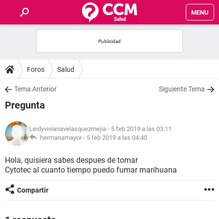
MENU
INICIO
FOROS
Foros
Salud
SALUD
Tema Anterior
Siguiente Tema
Pregunta
FAMILIA
Leidyvivianavelasquezmejia
- 5 feb 2019 a las 03:11
NUTRICIÓN
hermanamayor -
5 feb 2019 a las 04:40
Hola, quisiera sabes despues de tomar
BIENESTAR
Cytotec al cuanto tiempo puedo fumar marihuana
SEXUALIDAD
Compartir
GLOSARIO