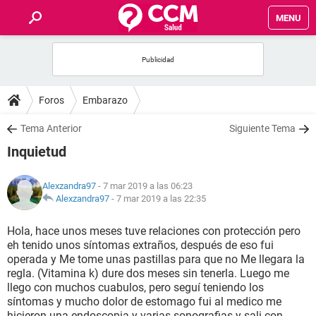
MENU
INICIO
FOROS
Foros
Embarazo
SALUD
Tema Anterior
Siguiente Tema
Inquietud
FAMILIA
Alexzandra97
- 7 mar 2019 a las 06:23
NUTRICIÓN
Alexzandra97
-
7 mar 2019 a las 22:35
Hola, hace unos meses tuve relaciones con protección pero
BIENESTAR
eh tenido unos síntomas extraños, después de eso fui
operada y Me tome unas pastillas para que no Me llegara la
SEXUALIDAD
regla. (Vitamina k) dure dos meses sin tenerla. Luego me
llego con muchos cuabulos, pero seguí teniendo los
síntomas y mucho dolor de estomago fui al medico me
GLOSARIO
hicieron una endoscopia y varias sonografias y sali con