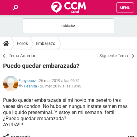
MENU
INICIO
FOROS
Foros
Embarazo
SALUD
Tema Anterior
Siguiente Tema
Puedo quedar embarazada?
FAMILIA
Fanylopez
- 26 mar 2019 a las 06:31
NUTRICIÓN
Ileanita
-
26 mar 2019 a las 18:45
Puedo quedar embarazada si mi novio me penetro tres
BIENESTAR
veces sin condon. No hubo en nungun instate semen mas
que liquido preseminal. Y estoy en mi semana ifertil
SEXUALIDAD
¿Puedo quedar embarazada?
AYUDA!!!!
GLOSARIO