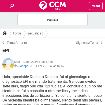
MENU
INICIO
FOROS
Foros
Sexualidad
SALUD
Tema Anterior
Siguiente Tema
EPI
FAMILIA
Mari
- 13 abr 2019 a las 17:30
NUTRICIÓN
JosephEJ
-
14 abr 2019 a las 02:52
Hola, apreciable Doctor o Doctora, fui al ginecologo me
BIENESTAR
diagnostico EPI me mando tratamiento. Gynotran ovulos
siete dias, flagyl 500 cda 12x70dias, Al concluirlo aun no me
SEXUALIDAD
siento bien fui a consulta a otro medico y me indico
inyecciones tres de ceftriaxona. Ya concluir y siento un poco
De molestia bientre bajo inflamado, siento debil mis piernas,
GLOSARIO
traigo un poco nausea, y mareo. Agradezco d atemano su