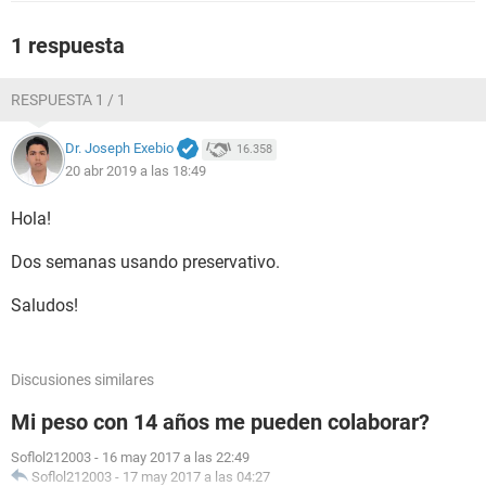
1 respuesta
RESPUESTA 1 / 1
Dr. Joseph Exebio
16.358
20 abr 2019 a las 18:49
Hola!
Dos semanas usando preservativo.
Saludos!
Discusiones similares
Mi peso con 14 años me pueden colaborar?
Soflol212003
-
16 may 2017 a las 22:49
Soflol212003
-
17 may 2017 a las 04:27