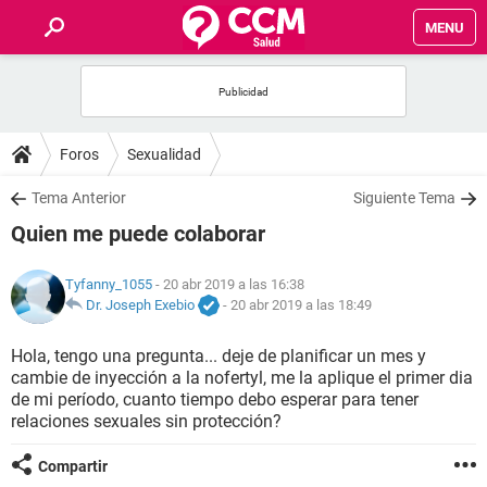
MENU
INICIO
FOROS
Foros
Sexualidad
SALUD
Tema Anterior
Siguiente Tema
Quien me puede colaborar
FAMILIA
Tyfanny_1055
- 20 abr 2019 a las 16:38
NUTRICIÓN
Dr. Joseph Exebio
-
20 abr 2019 a las 18:49
Hola, tengo una pregunta... deje de planificar un mes y
BIENESTAR
cambie de inyección a la nofertyl, me la aplique el primer dia
de mi período, cuanto tiempo debo esperar para tener
SEXUALIDAD
relaciones sexuales sin protección?
Compartir
GLOSARIO