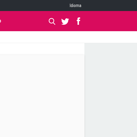
Idioma
O