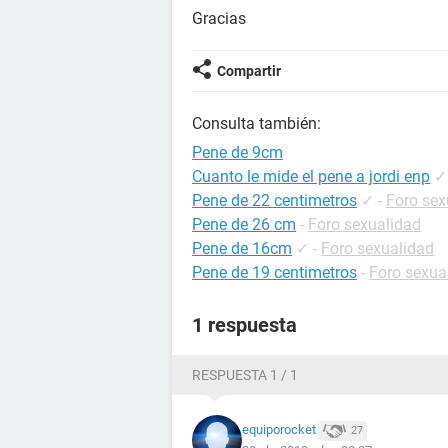
Gracias
Compartir
Consulta también:
Pene de 9cm
Cuanto le mide el pene a jordi enp
✓
Pene de 22 centimetros
✓
-
Foro sex
Pene de 26 cm
-
Foro sexualidad
Pene de 16cm
✓
-
Foro sexualidad
Pene de 19 centimetros
-
Foro sexua
1 respuesta
RESPUESTA 1 / 1
equiporocket
27