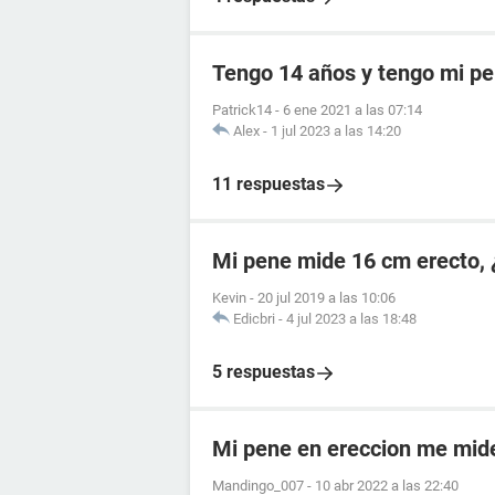
Tengo 14 años y tengo mi p
Patrick14
-
6 ene 2021 a las 07:14
Alex
-
1 jul 2023 a las 14:20
11 respuestas
Mi pene mide 16 cm erecto, 
Kevin
-
20 jul 2019 a las 10:06
Edicbri
-
4 jul 2023 a las 18:48
5 respuestas
Mi pene en ereccion me mid
Mandingo_007
-
10 abr 2022 a las 22:40