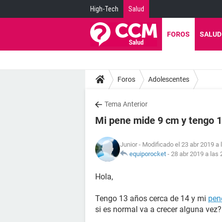
High-Tech
Salud
FOROS
SALUD
Foros
Adolescentes
Tema Anterior
Mi pene mide 9 cm y tengo 1
Junior
- Modificado el 23 abr 2019 a 
equiporocket
-
28 abr 2019 a las 
Hola,
Tengo 13 años cerca de 14 y mi
pen
si es normal va a crecer alguna vez?