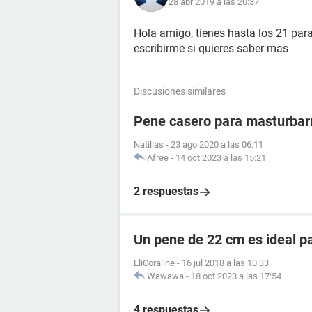
28 abr 2019 a las 20:37
Hola amigo, tienes hasta los 21 para
escribirme si quieres saber mas
Discusiones similares
Pene casero para masturba
Natillas
-
23 ago 2020 a las 06:11
Afree
-
14 oct 2023 a las 15:21
2 respuestas
Un pene de 22 cm es ideal p
EliCoraline
-
16 jul 2018 a las 10:33
Wawawa
-
18 oct 2023 a las 17:54
4 respuestas