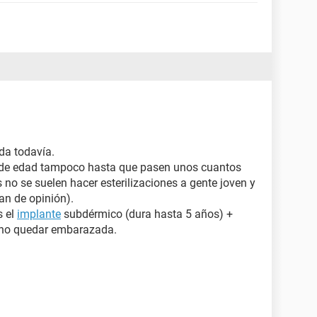
da todavía.
de edad tampoco hasta que pasen unos cuantos
no se suelen hacer esterilizaciones a gente joven y
ian de opinión).
s el
implante
subdérmico (dura hasta 5 años) +
a no quedar embarazada.