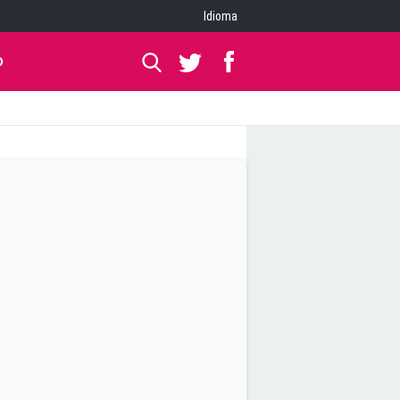
Idioma
O