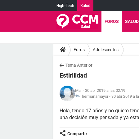
High-Tech
Salud
FOROS
SALUD
Foros
Adolescentes
Tema Anterior
Estirilidad
Mar
- 30 abr 2019 a las 02:19
hermanamayor -
30 abr 2019 a l
Hola, tengo 17 años y no quiero tene
una decisión muy pensada y ya est
Compartir