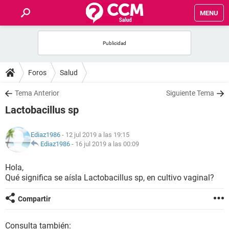
MENU
INICIO
FOROS
Foros
Salud
SALUD
Tema Anterior
Siguiente Tema
Lactobacillus sp
FAMILIA
Ediaz1986
- 12 jul 2019 a las 19:15
NUTRICIÓN
Ediaz1986
-
16 jul 2019 a las 00:09
Hola,
BIENESTAR
Qué significa se aísla Lactobacillus sp, en cultivo vaginal?
SEXUALIDAD
Compartir
GLOSARIO
Consulta también: