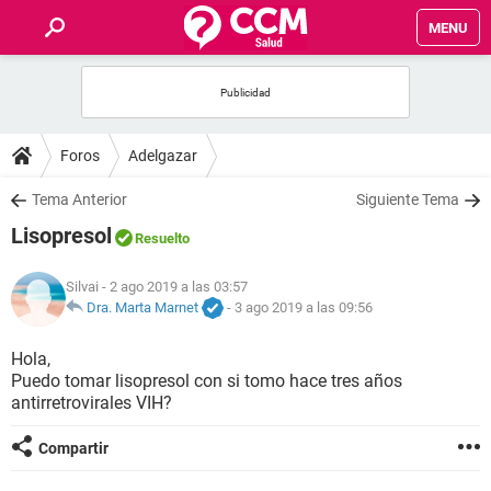
MENU
INICIO
FOROS
Foros
Adelgazar
SALUD
Tema Anterior
Siguiente Tema
Lisopresol
Resuelto
FAMILIA
Silvai
- 2 ago 2019 a las 03:57
NUTRICIÓN
Dra. Marta Marnet
-
3 ago 2019 a las 09:56
Hola,
BIENESTAR
Puedo tomar lisopresol con si tomo hace tres años
antirretrovirales VIH?
SEXUALIDAD
Compartir
GLOSARIO