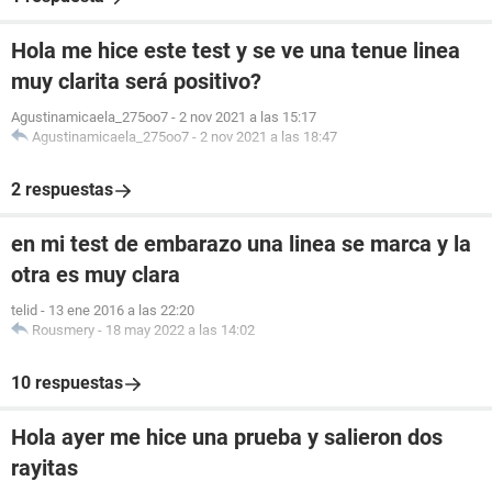
Hola me hice este test y se ve una tenue linea
muy clarita será positivo?
Agustinamicaela_275oo7
-
2 nov 2021 a las 15:17
Agustinamicaela_275oo7
-
2 nov 2021 a las 18:47
2 respuestas
en mi test de embarazo una linea se marca y la
otra es muy clara
telid
-
13 ene 2016 a las 22:20
Rousmery
-
18 may 2022 a las 14:02
10 respuestas
Hola ayer me hice una prueba y salieron dos
rayitas