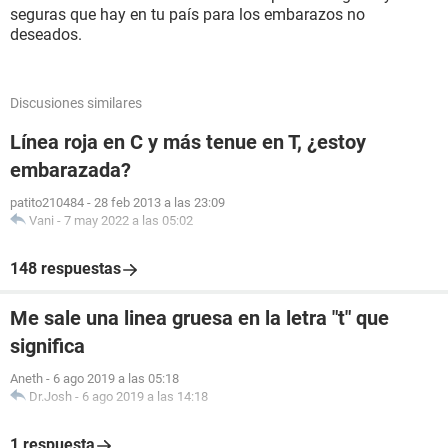
seguras que hay en tu país para los embarazos no
deseados.
Discusiones similares
Línea roja en C y más tenue en T, ¿estoy
embarazada?
patito210484
-
28 feb 2013 a las 23:09
Vani
-
7 may 2022 a las 05:02
148 respuestas
Me sale una linea gruesa en la letra "t" que
significa
Aneth
-
6 ago 2019 a las 05:18
Dr.Josh
-
6 ago 2019 a las 14:18
1 respuesta