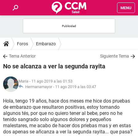
MENU
INICIO
FOROS
Foros
Embarazo
SALUD
Tema Anterior
Siguiente Tema
No se alcanza a ver la segunda rayita
FAMILIA
Maria
- 11 ago 2019 a las 01:53
NUTRICIÓN
Hermanamayor -
11 ago 2019 a las 03:47
Hola, tengo 19 años, hace dos meses me hice dos pruebas
BIENESTAR
de embarazo que resultaron positivas, estoy tomando
algunos tés, por que no quiero tener al bebe, pero no he
SEXUALIDAD
tenido sangrado solo algunos dolores y pequeños
malestares, me acabo de hacer dos priebas mas y en estas
dos apenas se añcanza a ver la segunda rayita... que pasa?
GLOSARIO