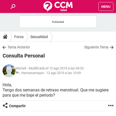
MENU
INICIO
FOROS
Foros
Sexualidad
SALUD
Tema Anterior
Siguiente Tema
Consulta Personal
FAMILIA
Mishell
- Modificado el 12 ago 2019 a las 04:33
NUTRICIÓN
Hermanamayor -
12 ago 2019 a las 10:09
Hola,
BIENESTAR
Tengo dos semanas de retraso menstrual. Que me sugiere
para que me baje el periodo?
SEXUALIDAD
Compartir
GLOSARIO