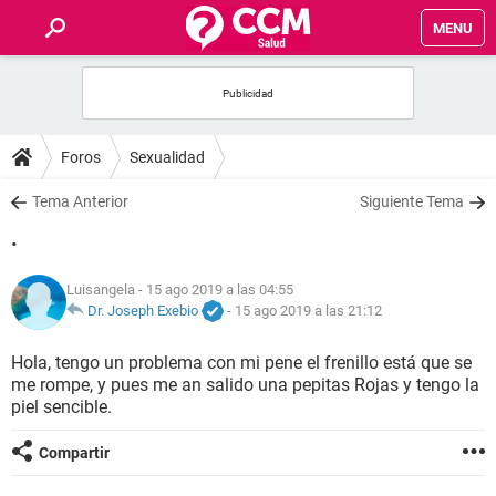
MENU
INICIO
FOROS
Foros
Sexualidad
SALUD
Tema Anterior
Siguiente Tema
.
FAMILIA
Luisangela
- 15 ago 2019 a las 04:55
NUTRICIÓN
Dr. Joseph Exebio
-
15 ago 2019 a las 21:12
Hola, tengo un problema con mi pene el frenillo está que se
BIENESTAR
me rompe, y pues me an salido una pepitas Rojas y tengo la
piel sencible.
SEXUALIDAD
Compartir
GLOSARIO