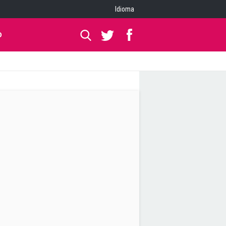
Idioma
O