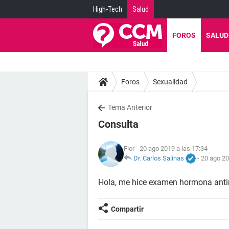
High-Tech
Salud
FOROS
SALUD
Foros
Sexualidad
Tema Anterior
Consulta
Flor
- 20 ago 2019 a las 17:34
Dr. Carlos Salinas
-
20 ago 20
Hola, me hice examen hormona antim
Compartir