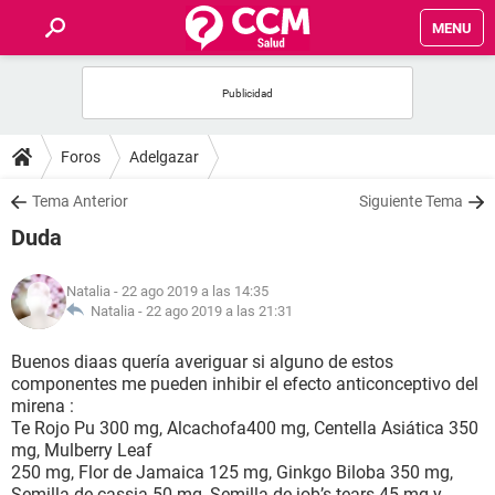
MENU
INICIO
FOROS
Foros
Adelgazar
SALUD
Tema Anterior
Siguiente Tema
Duda
FAMILIA
Natalia
- 22 ago 2019 a las 14:35
NUTRICIÓN
Natalia -
22 ago 2019 a las 21:31
Buenos diaas quería averiguar si alguno de estos
BIENESTAR
componentes me pueden inhibir el efecto anticonceptivo del
mirena :
SEXUALIDAD
Te Rojo Pu 300 mg, Alcachofa400 mg, Centella Asiática 350
mg, Mulberry Leaf
250 mg, Flor de Jamaica 125 mg, Ginkgo Biloba 350 mg,
GLOSARIO
Semilla de cassia 50 mg, Semilla de job’s tears 45 mg y