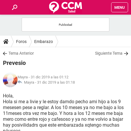
MENU
INICIO
FOROS
Foros
Embarazo
SALUD
Tema Anterior
Siguiente Tema
Prevesio
FAMILIA
Mayra
- 31 dic 2019 a las 01:12
NUTRICIÓN
Mayra -
31 dic 2019 a las 01:18
Hola,
BIENESTAR
Hola si me a livie y le estoy damdo pecho ami hijo a los 9
mesesen pese a reglar. A los 10 meses ya no me bajo a los
SEXUALIDAD
11meses otra vez me bajo. Y hora a los 12 meses me baja
mero como entre rojo y cafesoso y ya no me volvio a bajar
hay posivilidadrs que este embarazada xqtengo muchas
GLOSARIO
náuseas