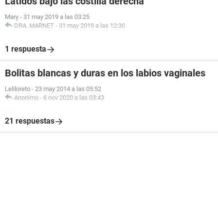
Latidos bajo las costilla derecha
Mary
-
31 may 2019 a las 03:25
DRA. MARNET
-
31 may 2019 a las 12:30
1 respuesta
Bolitas blancas y duras en los labios vaginales
Leliloreto
-
23 may 2014 a las 05:52
Anonimo
-
6 nov 2020 a las 03:43
21 respuestas