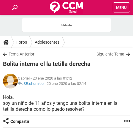
MENU
INICIO
FOROS
Foros
Adolescentes
SALUD
Tema Anterior
Siguiente Tema
Bolita interna el la tetilla derecha
FAMILIA
Gabriel
- 20 ene 2020 a las 01:12
NUTRICIÓN
SR.chumlee
-
20 ene 2020 a las 02:14
Hola,
BIENESTAR
soy un niño de 11 años y tengo una bolita interna en la
tetilla derecha como lo puedo resolver?
SEXUALIDAD
Compartir
GLOSARIO