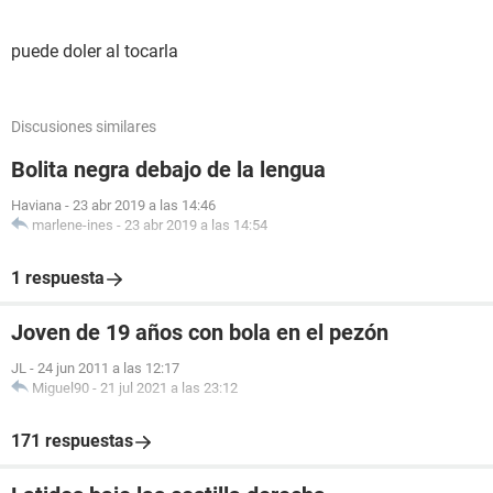
puede doler al tocarla
Discusiones similares
Bolita negra debajo de la lengua
Haviana
-
23 abr 2019 a las 14:46
marlene-ines
-
23 abr 2019 a las 14:54
1 respuesta
Joven de 19 años con bola en el pezón
JL
-
24 jun 2011 a las 12:17
Miguel90
-
21 jul 2021 a las 23:12
171 respuestas