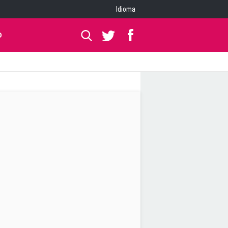
Idioma
O