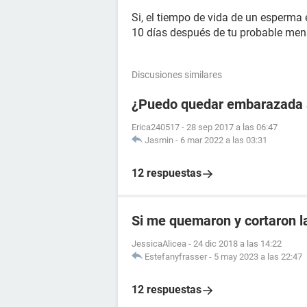
Si, el tiempo de vida de un esperma 
10 días después de tu probable men
Discusiones similares
¿Puedo quedar embarazada si
Erica240517
-
28 sep 2017 a las 06:47
Jasmin
-
6 mar 2022 a las 03:31
12 respuestas
Si me quemaron y cortaron 
JessicaAlicea
-
24 dic 2018 a las 14:22
Estefanyfrasser
-
5 may 2023 a las 22:47
12 respuestas