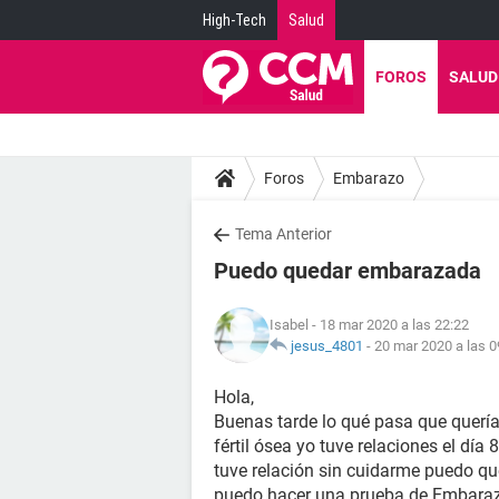
High-Tech
Salud
FOROS
SALUD
Foros
Embarazo
Tema Anterior
Puedo quedar embarazada
Isabel
- 18 mar 2020 a las 22:22
jesus_4801
-
20 mar 2020 a las 0
Hola,
Buenas tarde lo qué pasa que querí
fértil ósea yo tuve relaciones el día 
tuve relación sin cuidarme puedo q
puedo hacer una prueba de Embarazo 