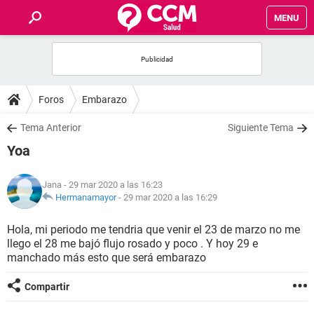
MENU
INICIO
FOROS
Foros
Embarazo
SALUD
Tema Anterior
Siguiente Tema
Yoa
FAMILIA
Jana
- 29 mar 2020 a las 16:23
NUTRICIÓN
Hermanamayor
-
29 mar 2020 a las 16:29
Hola, mi periodo me tendria que venir el 23 de marzo no me
BIENESTAR
llego el 28 me bajó flujo rosado y poco . Y hoy 29 e
manchado más esto que será embarazo
SEXUALIDAD
Compartir
GLOSARIO