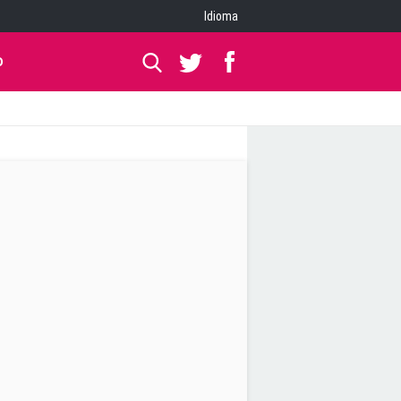
Idioma
O