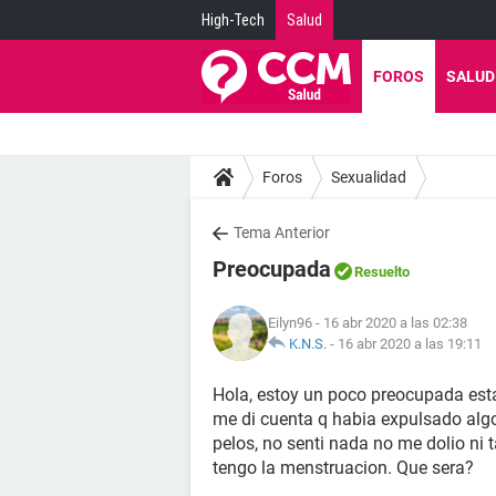
High-Tech
Salud
FOROS
SALUD
Foros
Sexualidad
Tema Anterior
Preocupada
Resuelto
Eilyn96
- 16 abr 2020 a las 02:38
K.N.S.
-
16 abr 2020 a las 19:11
Hola, estoy un poco preocupada est
me di cuenta q habia expulsado algo
pelos, no senti nada no me dolio ni 
tengo la menstruacion. Que sera?