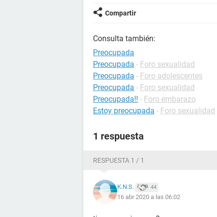
Compartir
Consulta también:
Preocupada
Preocupada
-
Foro sexualidad
Preocupada
-
Foro adolescentes
Preocupada
-
Foro sexualidad
Preocupada!!
-
Foro embarazo
Estoy preocupada
-
Foro sexualidad
1 respuesta
RESPUESTA 1 / 1
K.N.S.
44
16 abr 2020 a las 06:02