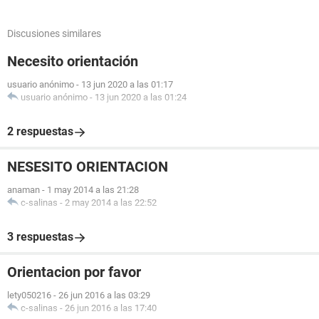
Discusiones similares
Necesito orientación
usuario anónimo
-
13 jun 2020 a las 01:17
usuario anónimo
-
13 jun 2020 a las 01:24
2 respuestas
NESESITO ORIENTACION
anaman
-
1 may 2014 a las 21:28
c-salinas
-
2 may 2014 a las 22:52
3 respuestas
Orientacion por favor
lety050216
-
26 jun 2016 a las 03:29
c-salinas
-
26 jun 2016 a las 17:40