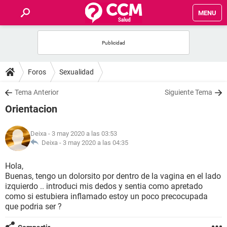
MENU
INICIO
FOROS
Foros
Sexualidad
SALUD
Tema Anterior
Siguiente Tema
Orientacion
FAMILIA
Deixa
- 3 may 2020 a las 03:53
NUTRICIÓN
Deixa -
3 may 2020 a las 04:35
Hola,
BIENESTAR
Buenas, tengo un dolorsito por dentro de la vagina en el lado
izquierdo .. introduci mis dedos y sentia como apretado
SEXUALIDAD
como si estubiera inflamado estoy un poco precocupada
que podria ser ?
GLOSARIO