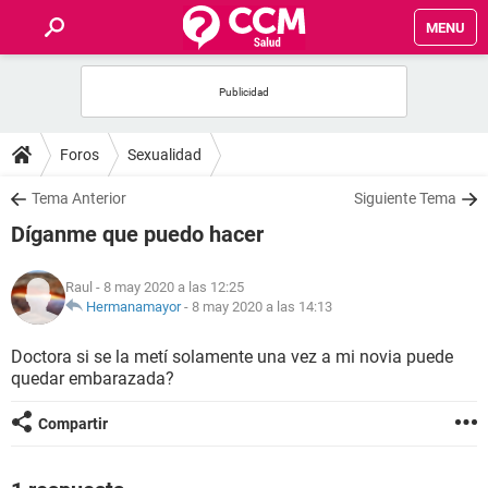
MENU
INICIO
FOROS
Foros
Sexualidad
SALUD
Tema Anterior
Siguiente Tema
Díganme que puedo hacer
FAMILIA
Raul
- 8 may 2020 a las 12:25
NUTRICIÓN
Hermanamayor
-
8 may 2020 a las 14:13
Doctora si se la metí solamente una vez a mi novia puede
BIENESTAR
quedar embarazada?
SEXUALIDAD
Compartir
GLOSARIO