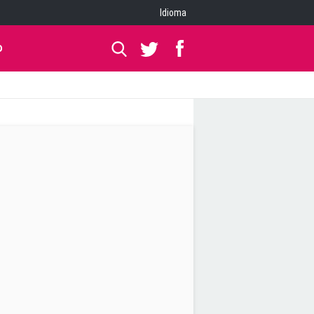
Idioma
O