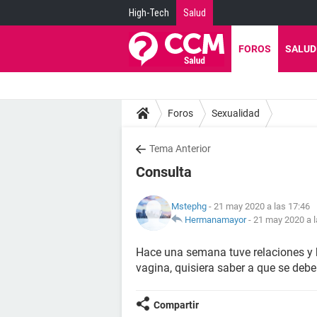
High-Tech
Salud
FOROS
SALUD
Foros
Sexualidad
Tema Anterior
Consulta
Mstephg
- 21 may 2020 a las 17:46
Hermanamayor
-
21 may 2020 a l
Hace una semana tuve relaciones y 
vagina, quisiera saber a que se deb
Compartir