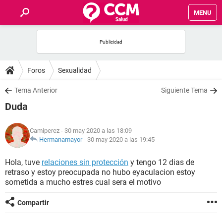
MENU
INICIO
FOROS
Foros
Sexualidad
SALUD
Tema Anterior
Siguiente Tema
Duda
FAMILIA
Camiperez
- 30 may 2020 a las 18:09
NUTRICIÓN
Hermanamayor
-
30 may 2020 a las 19:45
Hola, tuve
relaciones sin protección
y tengo 12 dias de
BIENESTAR
retraso y estoy preocupada no hubo eyaculacion estoy
sometida a mucho estres cual sera el motivo
SEXUALIDAD
Compartir
GLOSARIO