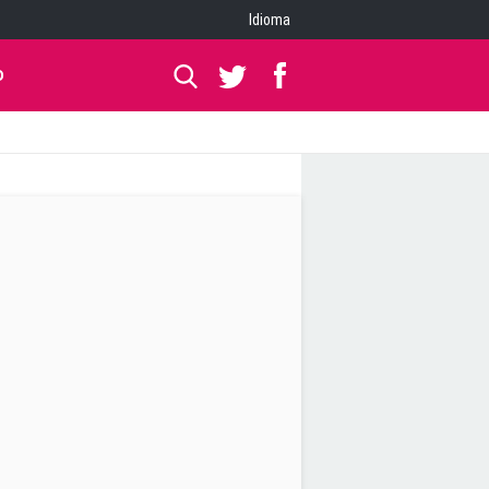
Idioma
O