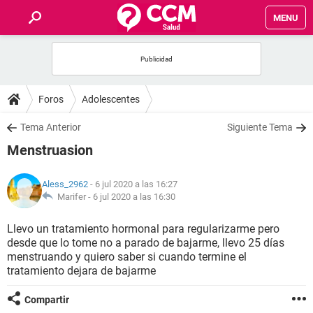
MENU
INICIO
FOROS
Foros
Adolescentes
SALUD
Tema Anterior
Siguiente Tema
Menstruasion
FAMILIA
Aless_2962
- 6 jul 2020 a las 16:27
NUTRICIÓN
Marifer -
6 jul 2020 a las 16:30
Llevo un tratamiento hormonal para regularizarme pero
BIENESTAR
desde que lo tome no a parado de bajarme, llevo 25 días
menstruando y quiero saber si cuando termine el
SEXUALIDAD
tratamiento dejara de bajarme
Compartir
GLOSARIO