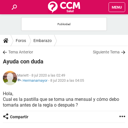
MENU
INICIO
FOROS
Foros
Embarazo
SALUD
Tema Anterior
Siguiente Tema
Ayuda con duda
FAMILIA
Mariett
- 8 jul 2020 a las 02:49
NUTRICIÓN
Hermanamayor
-
8 jul 2020 a las 04:05
Hola,
BIENESTAR
Cual es la pastilla que se toma una mensual y cómo debo
tomarla antes de la regla o después ?
SEXUALIDAD
Compartir
GLOSARIO