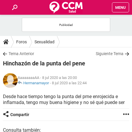
MENU
INICIO
FOROS
Foros
Sexualidad
SALUD
Tema Anterior
Siguiente Tema
Hinchazón de la punta del pene
FAMILIA
AaaaaaaaAA
- 8 jul 2020 a las 20:00
NUTRICIÓN
Hermanamayor
-
8 jul 2020 a las 22:44
Desde hace tiempo tengo la punta del prne enrojecida e
BIENESTAR
inflamada, tengo muy buena higiene y no sé qué puede ser
SEXUALIDAD
Compartir
GLOSARIO
Consulta también: