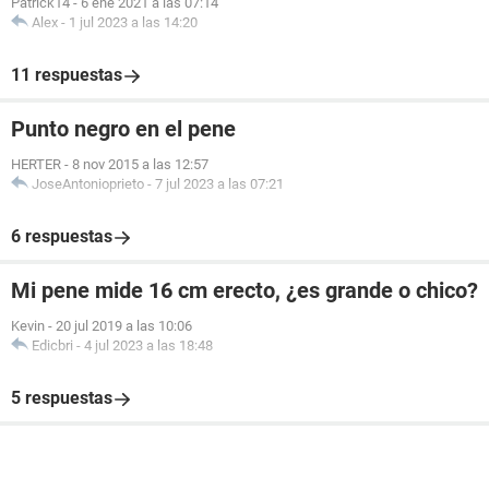
Patrick14
-
6 ene 2021 a las 07:14
Alex
-
1 jul 2023 a las 14:20
11 respuestas
Punto negro en el pene
HERTER
-
8 nov 2015 a las 12:57
JoseAntonioprieto
-
7 jul 2023 a las 07:21
6 respuestas
Mi pene mide 16 cm erecto, ¿es grande o chico?
Kevin
-
20 jul 2019 a las 10:06
Edicbri
-
4 jul 2023 a las 18:48
5 respuestas