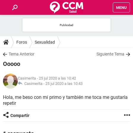
MENU
INICIO
FOROS
Foros
Sexualidad
SALUD
Tema Anterior
Siguiente Tema
Ooooo
FAMILIA
Casimerita
- 25 jul 2020 a las 10:42
NUTRICIÓN
Casimerita -
25 jul 2020 a las 10:43
Hola, me beso con mi primo y también me toca me gustaría
BIENESTAR
repetir
SEXUALIDAD
Compartir
GLOSARIO