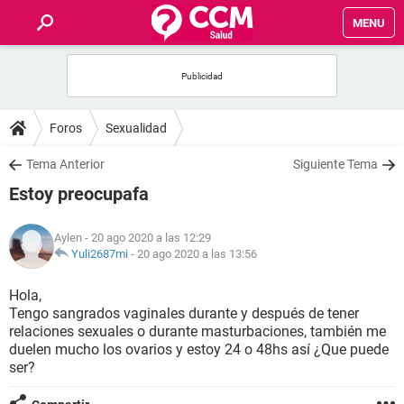
MENU
INICIO
FOROS
Foros
Sexualidad
SALUD
Tema Anterior
Siguiente Tema
Estoy preocupafa
FAMILIA
Aylen
- 20 ago 2020 a las 12:29
NUTRICIÓN
Yuli2687mi
-
20 ago 2020 a las 13:56
Hola,
BIENESTAR
Tengo sangrados vaginales durante y después de tener
relaciones sexuales o durante masturbaciones, también me
SEXUALIDAD
duelen mucho los ovarios y estoy 24 o 48hs así ¿Que puede
ser?
GLOSARIO