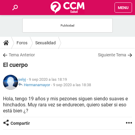
MENU
INICIO
FOROS
Foros
Sexualidad
SALUD
Tema Anterior
Siguiente Tema
El cuerpo
FAMILIA
selyj
- 9 sep 2020 a las 18:19
NUTRICIÓN
Hermanamayor
-
9 sep 2020 a las 18:38
Hola, tengo 19 años y mis pezones siguen siendo suaves e
BIENESTAR
hinchados. Muy rara vez se endurecen, quiero saber si eso
está bien ¿?
SEXUALIDAD
Compartir
GLOSARIO