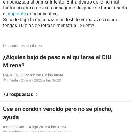
embarazada al primer intento. Entra dentro de lo normal
tardar un año o dos en conseguirlo después de haber usado
el
implante
anticonceptivo.
Si no te baja la regla hazte un test de embarazo cuando
tengas 10 días de retraso menstrual. Suerte!
Discusiones similares
¿Alguien bajo de peso a el quitarse el DIU
Mirena?
MAGILUOK
-
22 abr 2020 a las 08:34
Paula
-
25 may 2022 a las 06:28
73 respuestas
Use un condon vencido pero no se pincho,
ayuda
martina2345
-
14 ago 2015 a las 01:23