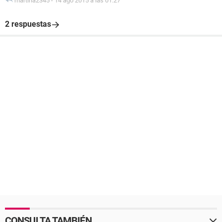
martina2345
-
14 ago 2015 a las 01:27
2 respuestas
CONSULTA TAMBIÉN