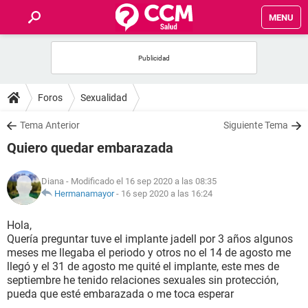
MENU
INICIO
FOROS
Foros
Sexualidad
SALUD
Tema Anterior
Siguiente Tema
Quiero quedar embarazada
FAMILIA
Diana
- Modificado el 16 sep 2020 a las 08:35
NUTRICIÓN
Hermanamayor
-
16 sep 2020 a las 16:24
Hola,
BIENESTAR
Quería preguntar tuve el implante jadell por 3 años algunos
meses me llegaba el periodo y otros no el 14 de agosto me
SEXUALIDAD
llegó y el 31 de agosto me quité el implante, este mes de
septiembre he tenido relaciones sexuales sin protección,
pueda que esté embarazada o me toca esperar
GLOSARIO