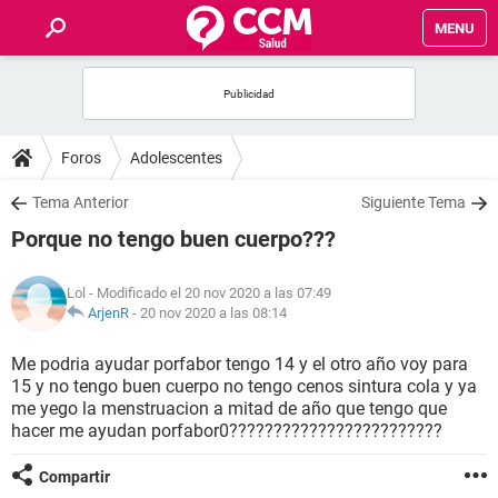
MENU
INICIO
FOROS
Foros
Adolescentes
SALUD
Tema Anterior
Siguiente Tema
Porque no tengo buen cuerpo???
FAMILIA
Lol
- Modificado el 20 nov 2020 a las 07:49
NUTRICIÓN
ArjenR
-
20 nov 2020 a las 08:14
Me podria ayudar porfabor tengo 14 y el otro año voy para
BIENESTAR
15 y no tengo buen cuerpo no tengo cenos sintura cola y ya
me yego la menstruacion a mitad de año que tengo que
SEXUALIDAD
hacer me ayudan porfabor0????????????????????????
Compartir
GLOSARIO