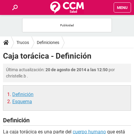
MENU
INICIO
FOROS
Trucos
Definiciones
SALUD
Caja torácica - Definición
FAMILIA
Última actualización:
20 de agosto de 2014 a las 12:50
por
christelle.b
.
NUTRICIÓN
Definición
BIENESTAR
Esquema
SEXUALIDAD
Definición
GLOSARIO
La caja torácica es una parte del
cuerpo humano
que está