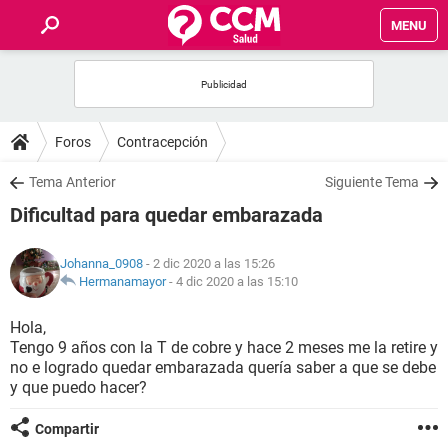
MENU
INICIO
FOROS
Foros
Contracepción
SALUD
Tema Anterior
Siguiente Tema
Dificultad para quedar embarazada
FAMILIA
Johanna_0908
- 2 dic 2020 a las 15:26
NUTRICIÓN
Hermanamayor
-
4 dic 2020 a las 15:10
Hola,
BIENESTAR
Tengo 9 años con la T de cobre y hace 2 meses me la retire y
no e logrado quedar embarazada quería saber a que se debe
SEXUALIDAD
y que puedo hacer?
Compartir
GLOSARIO