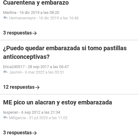
Cuarentena y embarazo
Martina
-
16 dic 2019 a las 08:20
Hermanamayor
-
16 dic 2019 a las 16:46
3 respuestas
¿Puedo quedar embarazada si tomo pastillas
anticonceptivas?
Erica240517
-
28 sep 2017 a las 06:47
Jasmin
-
6 mar 2022 a las 03:31
12 respuestas
ME pico un alacran y estoy embarazada
lesperan
-
6 sep 2012 a las 21:34
Miligarcia
-
31 jul 2023 a las 11:02
3 respuestas