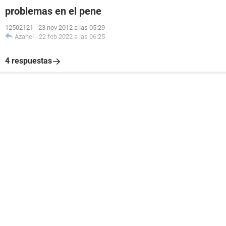
problemas en el pene
12502121
-
23 nov 2012 a las 05:29
Azahel
-
22 feb 2022 a las 06:25
4 respuestas