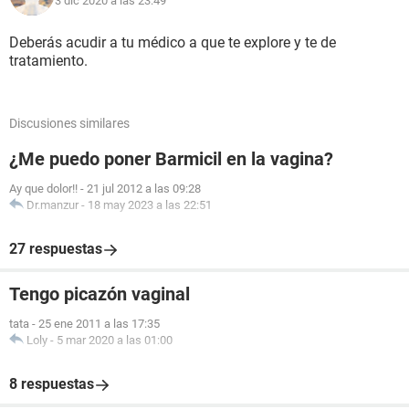
3 dic 2020 a las 23:49
Deberás acudir a tu médico a que te explore y te de
tratamiento.
Discusiones similares
¿Me puedo poner Barmicil en la vagina?
Ay que dolor!!
-
21 jul 2012 a las 09:28
Dr.manzur
-
18 may 2023 a las 22:51
27 respuestas
Tengo picazón vaginal
tata
-
25 ene 2011 a las 17:35
Loly
-
5 mar 2020 a las 01:00
8 respuestas