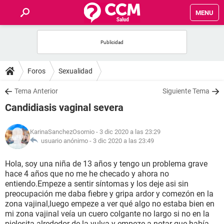
MENU
INICIO
FOROS
Foros
Sexualidad
SALUD
Tema Anterior
Siguiente Tema
Candidiasis vaginal severa
FAMILIA
KarinaSanchezOsornio
- 3 dic 2020 a las 23:29
NUTRICIÓN
usuario anónimo -
3 dic 2020 a las 23:49
Hola, soy una niña de 13 años y tengo un problema grave
BIENESTAR
hace 4 años que no me he checado y ahora no
entiendo.Empeze a sentir síntomas y los deje asi sin
SEXUALIDAD
preocupación me daba fiebre y gripa ardor y comezón en la
zona vajinal,luego empeze a ver qué algo no estaba bien en
mi zona vajinal veía un cuero colgante no largo si no en la
GLOSARIO
pielesita alrededor de la vulva y empeze a notar que había