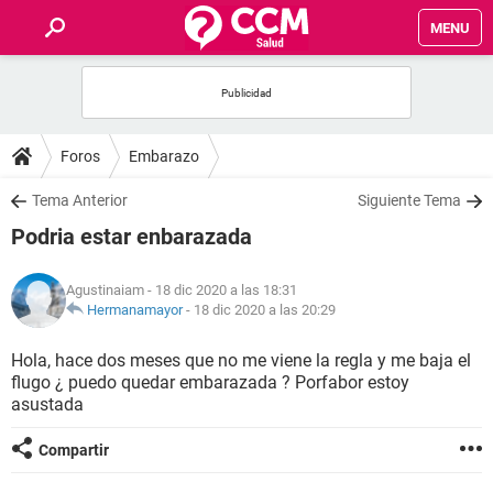
MENU
INICIO
FOROS
Foros
Embarazo
SALUD
Tema Anterior
Siguiente Tema
Podria estar enbarazada
FAMILIA
Agustinaiam
- 18 dic 2020 a las 18:31
NUTRICIÓN
Hermanamayor
-
18 dic 2020 a las 20:29
Hola, hace dos meses que no me viene la regla y me baja el
BIENESTAR
flugo ¿ puedo quedar embarazada ? Porfabor estoy
asustada
SEXUALIDAD
Compartir
GLOSARIO