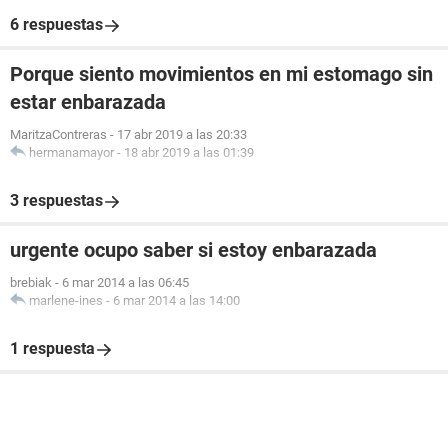
6 respuestas
Porque siento movimientos en mi estomago sin
estar enbarazada
MaritzaContreras
-
17 abr 2019 a las 20:33
hermanamayor
-
18 abr 2019 a las 01:39
3 respuestas
urgente ocupo saber si estoy enbarazada
brebiak
-
6 mar 2014 a las 06:45
marlene-ines
-
6 mar 2014 a las 14:00
1 respuesta