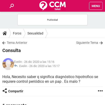
MENU
INICIO
FOROS
Foros
Sexualidad
SALUD
Tema Anterior
Siguiente Tema
Consulta
FAMILIA
Evelin
- 26 dic 2020 a las 15:16
NUTRICIÓN
Evelin -
26 dic 2020 a las 15:17
Hola, Necesito saber q significa diagnóstico hipotrofico se
BIENESTAR
requiere control periódico en un pap . Es malo ?
SEXUALIDAD
Compartir
GLOSARIO