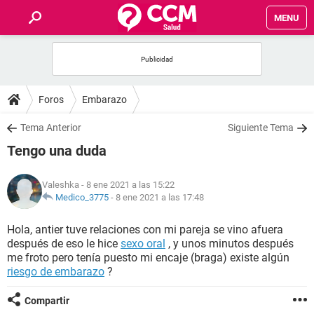
MENU
INICIO
FOROS
Foros
Embarazo
SALUD
Tema Anterior
Siguiente Tema
Tengo una duda
FAMILIA
Valeshka
- 8 ene 2021 a las 15:22
NUTRICIÓN
Medico_3775
-
8 ene 2021 a las 17:48
Hola, antier tuve relaciones con mi pareja se vino afuera
BIENESTAR
después de eso le hice
sexo oral
, y unos minutos después
me froto pero tenía puesto mi encaje (braga) existe algún
SEXUALIDAD
riesgo de embarazo
?
Compartir
GLOSARIO