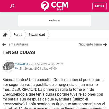
MENU
INICIO
FOROS
Foros
Sexualidad
SALUD
Tema Anterior
Siguiente Tema
TENGO DUDAS
FAMILIA
follow001
- 26 ene 2021 a las 22:32
NUTRICIÓN
B -
29 ene 2021 a las 05:00
Buenas tardes! Una consulta. Quisiera saber si puedo tomar
BIENESTAR
por segunda vez la pastilla de emergencia en un mismo
mes. DESCRIPCIÓN: La primer pastilla la tomé el 4 de
SEXUALIDAD
Enero,debido a que tenía dudas porque tuve relaciones con
mi pareja aún después de que eyaculara (utilizó el
preservativo) Había sentido un flujo que anteriormente no ví
GLOSARIO
en mí. Al 12 de este mes me tuve un ligero sangrado hasta el