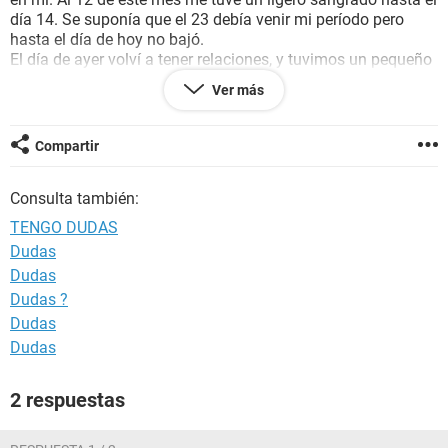
día 14. Se suponía que el 23 debía venir mi período pero
hasta el día de hoy no bajó.
El día de ayer volví a tener relaciones, y tuvimos un pequeño
problema, se salió el preservativo y quedó adentro mío (no
Ver más
tanto porque logré sacarlo) pero no eyaculó, ¿debería
preocuparme? ¿Es necesario tomar la pastilla de
emergencia?
Compartir
Consulta también:
TENGO DUDAS
Dudas
Dudas
Dudas ?
Dudas
Dudas
2 respuestas