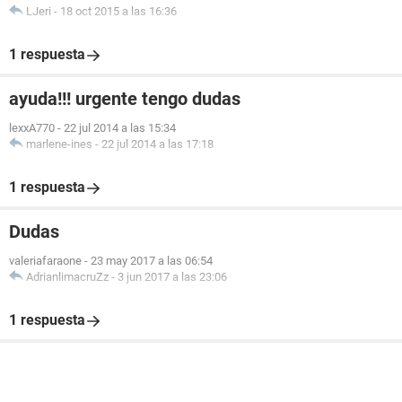
LJeri
-
18 oct 2015 a las 16:36
1 respuesta
ayuda!!! urgente tengo dudas
lexxA770
-
22 jul 2014 a las 15:34
marlene-ines
-
22 jul 2014 a las 17:18
1 respuesta
Dudas
valeriafaraone
-
23 may 2017 a las 06:54
AdrianlimacruZz
-
3 jun 2017 a las 23:06
1 respuesta