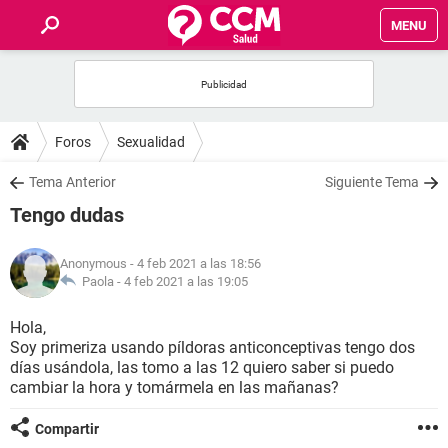
MENU
INICIO
FOROS
Foros
Sexualidad
SALUD
Tema Anterior
Siguiente Tema
Tengo dudas
FAMILIA
Anonymous
- 4 feb 2021 a las 18:56
NUTRICIÓN
Paola -
4 feb 2021 a las 19:05
Hola,
BIENESTAR
Soy primeriza usando píldoras anticonceptivas tengo dos
días usándola, las tomo a las 12 quiero saber si puedo
SEXUALIDAD
cambiar la hora y tomármela en las mañanas?
Compartir
GLOSARIO