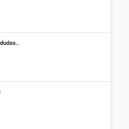
dudas..
s