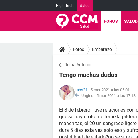
High-Tech
Salud
FOROS
SALUD
Foros
Embarazo
Tema Anterior
Tengo muchas dudas
sabs21
- 5 mar 2021 a las 05:01
Ungine -
5 mar 2021 a las 17:18
El 8 de febrero Tuve relaciones con
que se haya roto me tomé la píldora
manchitas, el 20 un sangrado lige
dura 5 días esta vez solo eso y su
posibilidad de estarlo?no se si por