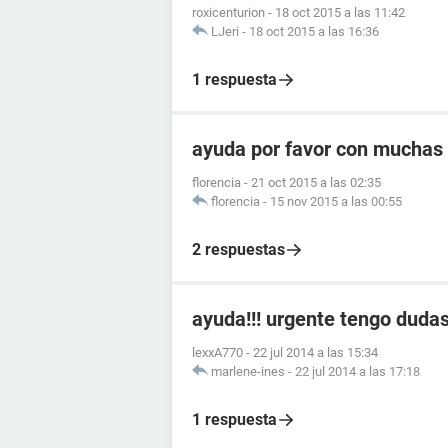
roxicenturion
-
18 oct 2015 a las 11:42
LJeri
-
18 oct 2015 a las 16:36
1 respuesta
ayuda por favor con muchas 
florencia
-
21 oct 2015 a las 02:35
florencia
-
15 nov 2015 a las 00:55
2 respuestas
ayuda!!! urgente tengo duda
lexxA770
-
22 jul 2014 a las 15:34
marlene-ines
-
22 jul 2014 a las 17:18
1 respuesta