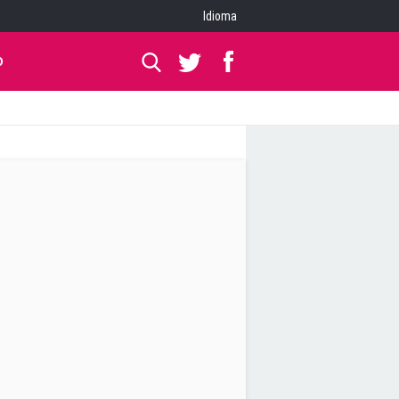
Idioma
O