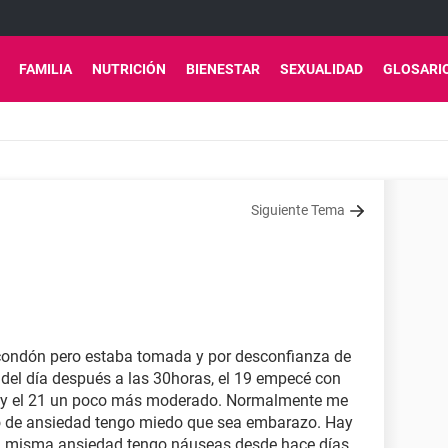
FAMILIA
NUTRICIÓN
BIENESTAR
SEXUALIDAD
GLOSARI
Siguiente Tema
 condón pero estaba tomada y por desconfianza de
 del día después a las 30horas, el 19 empecé con
ro y el 21 un poco más moderado. Normalmente me
fro de ansiedad tengo miedo que sea embarazo. Hay
 la misma ansiedad tengo náuseas desde hace días.