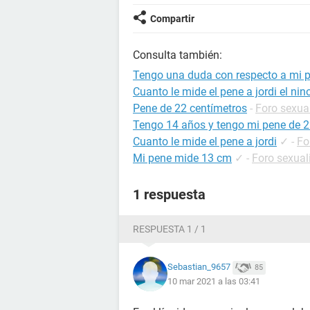
Compartir
Consulta también:
Tengo una duda con respecto a mi 
Cuanto le mide el pene a jordi el nin
Pene de 22 centímetros
-
Foro sexua
Tengo 14 años y tengo mi pene de 
Cuanto le mide el pene a jordi
✓
-
Fo
Mi pene mide 13 cm
✓
-
Foro sexual
1 respuesta
RESPUESTA 1 / 1
Sebastian_9657
85
10 mar 2021 a las 03:41