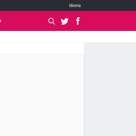
Idioma
O