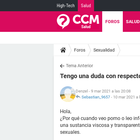
High-Tech
Salud
FOROS
SALUD
Foros
Sexualidad
Tema Anterior
Tengo una duda con respect
Denzel
- 9 mar 2021 a las 20:08
Sebastian_9657
-
10 mar 2021 a 
Hola,
¿Por qué cuando veo porno o leo in
una sustancia viscosa y transparent
sexuales.