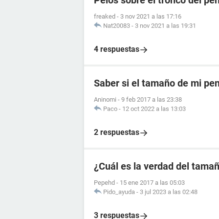
Pelos sobre el tronco del pe
freaked
-
3 nov 2021 a las 17:16
Nat20083
-
3 nov 2021 a las 19:31
4 respuestas
Saber si el tamaño de mi pe
Aninomi
-
9 feb 2017 a las 23:38
Paco
-
12 oct 2022 a las 13:03
2 respuestas
¿Cuál es la verdad del tama
Pepehd
-
15 ene 2017 a las 05:03
Pido_ayuda
-
3 jul 2023 a las 02:48
3 respuestas