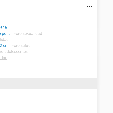
pene
o polla
-
Foro sexualidad
lidad
22 cm
-
Foro salud
ro adolescentes
idad