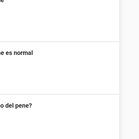
ne
ne es normal
ño del pene?