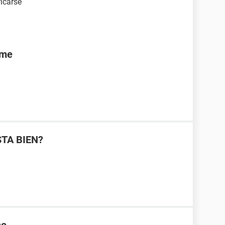
ricarse
rme
STA BIEN?