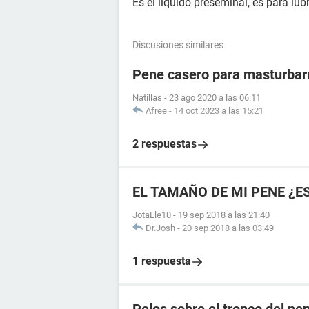
Es el líquido preseminal, es para lub
Discusiones similares
Pene casero para masturba
Natillas
-
23 ago 2020 a las 06:11
Afree
-
14 oct 2023 a las 15:21
2 respuestas
EL TAMAÑO DE MI PENE ¿E
JotaEle10
-
19 sep 2018 a las 21:40
Dr.Josh
-
20 sep 2018 a las 03:49
1 respuesta